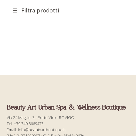
Filtra prodotti
Beauty Art Urban Spa & Wellness Boutique
Via 24 Maggio, 3 - Porto Viro - ROVIGO
Tel: +39 340 5669473
Email: info@beautyartboutique.it
P.IVA 01371920297 / C. F. Psnfnc85r68c967p