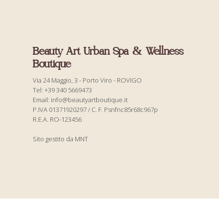
Beauty Art Urban Spa & Wellness
Boutique
Via 24 Maggio, 3 - Porto Viro - ROVIGO
Tel: +39 340 5669473
Email: info@beautyartboutique.it
P.IVA 01371920297 / C. F. Psnfnc85r68c967p
R.E.A. RO-123456
Sito gestito da MNT