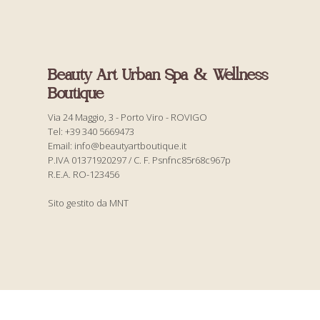
Beauty Art Urban Spa & Wellness
Boutique
Via 24 Maggio, 3 - Porto Viro - ROVIGO
Tel: +39 340 5669473
Email: info@beautyartboutique.it
P.IVA 01371920297 / C. F. Psnfnc85r68c967p
R.E.A. RO-123456
Sito gestito da MNT