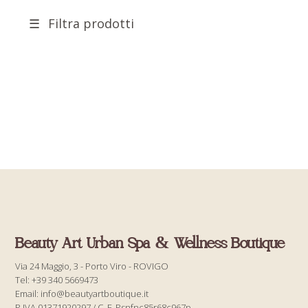
Filtra prodotti
Beauty Art Urban Spa & Wellness Boutique
Via 24 Maggio, 3 - Porto Viro - ROVIGO
Tel: +39 340 5669473
Email: info@beautyartboutique.it
P.IVA 01371920297 / C. F. Psnfnc85r68c967p