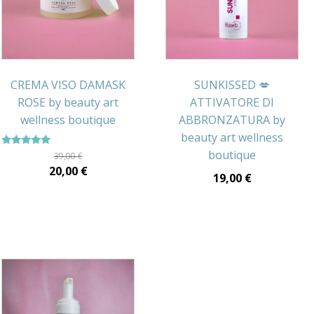
CREMA VISO DAMASK
SUNKISSED 💋
ROSE by beauty art
ATTIVATORE DI
wellness boutique
ABBRONZATURA by
beauty art wellness
boutique
Valutato
39,00
€
5.00
Il
Il
20,00
€
su 5
19,00
€
prezzo
prezzo
originale
attuale
era:
è:
39,00 €.
20,00 €.